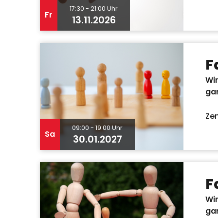
17:30 - 21:00 Uhr
Fr
13.11.2026
F
Wir
ga
Zen
09:00 - 19:00 Uhr
Sa
30.01.2027
F
Wir
ga