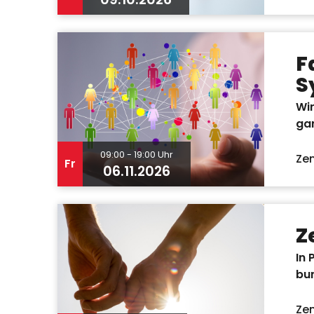
F
S
Wir
ga
09:00 - 19:00 Uhr
Zen
Fr
06.11.2026
Z
In 
bun
Zen