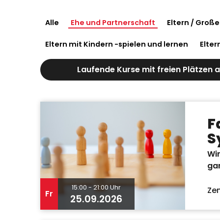
Alle
Ehe und Partnerschaft
Eltern / Groß
Eltern mit Kindern -spielen und lernen
Elter
Laufende Kurse mit freien Plätzen 
F
S
Wir
ga
15:00 - 21:00 Uhr
Zen
Fr
25.09.2026