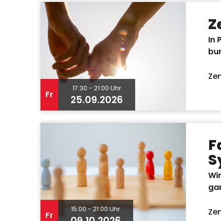
Z
In 
bun
Zen
17:30 - 21:00 Uhr
Fr
25.09.2026
F
S
Wir
ga
15:00 - 21:00 Uhr
Zen
Fr
09.10.2026