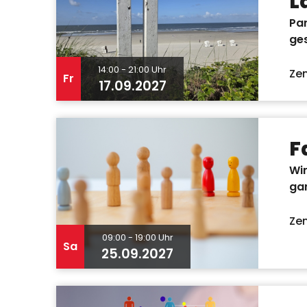
L
Par
ges
14:00 - 21:00 Uhr
Ze
Fr
17.09.2027
F
Wir
ga
Zen
09:00 - 19:00 Uhr
Sa
25.09.2027