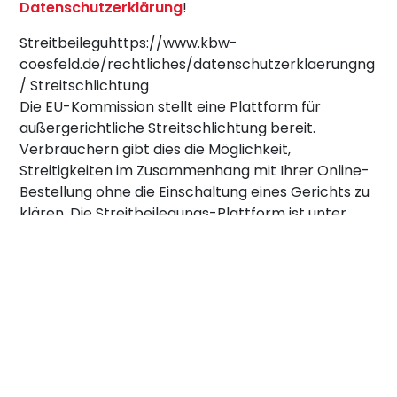
Datenschutzerklärung
!
Streitbeileguhttps://www.kbw-
coesfeld.de/rechtliches/datenschutzerklaerungng
/ Streitschlichtung
Die EU-Kommission stellt eine Plattform für
außergerichtliche Streitschlichtung bereit.
Verbrauchern gibt dies die Möglichkeit,
Streitigkeiten im Zusammenhang mit Ihrer Online-
Bestellung ohne die Einschaltung eines Gerichts zu
klären. Die Streitbeilegungs-Plattform ist unter
dem Link
http://ec.europa.eu/consumers/odr/
erreichbar.
Das Bildungsforum Coesfeld (FBS Werne, Selm,
Lüdinghausen, Coesfeld, Dülmen sowie das
Kreisbildungswerk) zieht es vor, Ihre Anliegen
direkt mit Ihnen zu klären und nimmt deshalb nicht
an Streitbeilegungsverfahren vor einer
Verbraucherschlichtungsstelle teil. Bitte