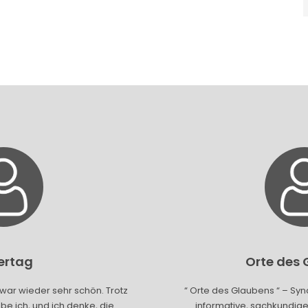
gertag
Orte des
war wieder sehr schön. Trotz
“ Orte des Glaubens “ – Sy
e ich, und ich denke, die
informative, sachkundige