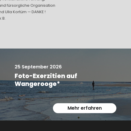
und fürsorgliche Organisation
„Mitpilgerinnen“ auch, in ein
d Ulla Kortüm — DANKE !
Atmosphäre, den Tag, genossen
k B.
das letzte Mal war. Liebe Grüße
Tag wieder gut gest
25 September 2026
Foto-Exerzitien auf
Wangerooge*
Mehr erfahren