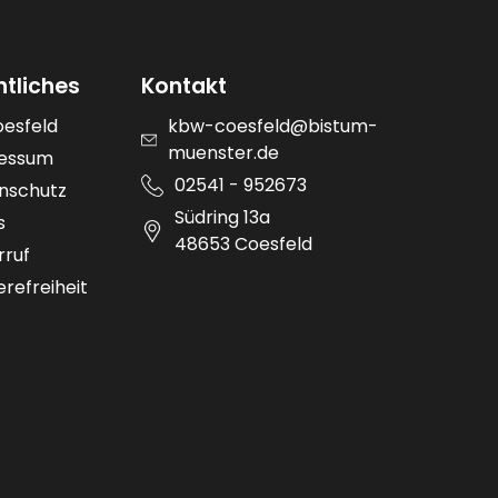
htliches
Kontakt
oesfeld
kbw-coesfeld@bistum-
muenster.de
essum
02541 - 952673
nschutz
Südring 13a
s
48653 Coesfeld
rruf
erefreiheit