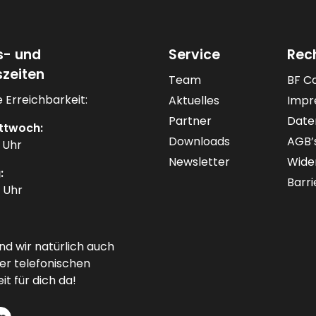
s- und
Service
Rec
zeiten
Team
BF C
 Erreichbarkeit:
Aktuelles
Impr
Partner
Date
ttwoch:
Downloads
AGB’
0 Uhr
Newsletter
Wide
:
Barri
0 Uhr
ind wir natürlich auch
er telefonischen
it für dich da!