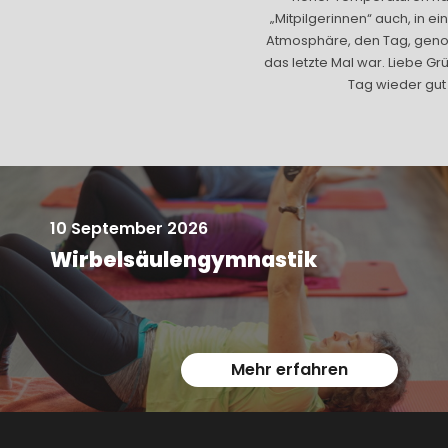
ge und fürsorgliche Organisation
„Mitpilgerinnen“ auch, in 
 und Ulla Kortüm — DANKE !
Atmosphäre, den Tag, genos
ierk B.
das letzte Mal war. Liebe Gr
Tag wieder gut g
10 September 2026
Wirbelsäulengymnastik
Mehr erfahren