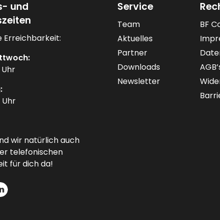
s- und
Service
Rec
zeiten
Team
BF C
 Erreichbarkeit:
Aktuelles
Impr
Partner
Date
ttwoch:
Downloads
AGB’
0 Uhr
Newsletter
Wide
:
Barri
0 Uhr
ind wir natürlich auch
er telefonischen
it für dich da!