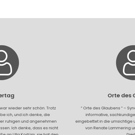
gertag
Orte des
war wieder sehr schön. Trotz
“ Orte des Glaubens “ – Sy
e ich, und ich denke, die
informative, sachkundige
einer ruhigen und angenehmen
eingebettet in die umsichtige 
sen. Ich denke, dass es nicht
von Renate Lammering un
üße an Ulla Kortüm, sie hat den
Dier