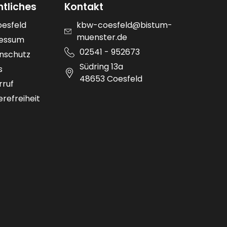
htliches
Kontakt
oesfeld
kbw-coesfeld@bistum-
muenster.de
essum
02541 - 952673
nschutz
Südring 13a
s
48653 Coesfeld
rruf
erefreiheit