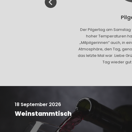
s Glaubens
Pil
 Synagogenbesichtigung : Eine
Der Pilgertag am Samstag 
ige, verständliche Führung,
hoher Temperaturen hab
ge und fürsorgliche Organisation
„Mitpilgerinnen“ auch, in 
 und Ulla Kortüm — DANKE !
Atmosphäre, den Tag, genos
ierk B.
das letzte Mal war. Liebe Gr
Tag wieder gut g
18 September 2026
Weinstammtisch