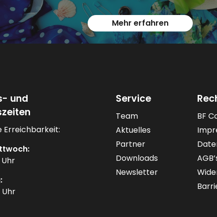
Mehr erfahren
s- und
Service
Rec
zeiten
Team
BF C
 Erreichbarkeit:
Aktuelles
Impr
Partner
Date
ttwoch:
Downloads
AGB’
0 Uhr
Newsletter
Wide
:
Barri
0 Uhr