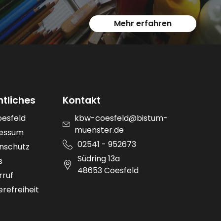
Mehr erfahren
htliches
Kontakt
oesfeld
kbw-coesfeld@bistum-
muenster.de
essum
02541 - 952673
nschutz
Südring 13a
s
48653 Coesfeld
rruf
erefreiheit