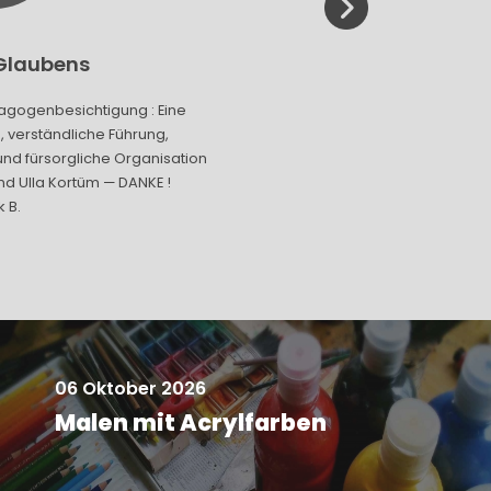
 Glaubens
Pilger
nagogenbesichtigung : Eine
Der Pilgertag am Samstag war
, verständliche Führung,
hoher Temperaturen habe i
und fürsorgliche Organisation
„Mitpilgerinnen“ auch, in ein
d Ulla Kortüm — DANKE !
Atmosphäre, den Tag, genossen
k B.
das letzte Mal war. Liebe Grüße
Tag wieder gut gest
06 Oktober 2026
Malen mit Acrylfarben