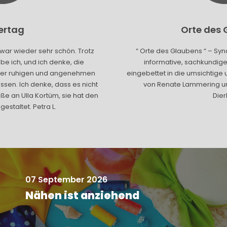
gertag
Orte des
war wieder sehr schön. Trotz
“ Orte des Glaubens “ – Sy
e ich, und ich denke, die
informative, sachkundige
einer ruhigen und angenehmen
eingebettet in die umsichtige 
sen. Ich denke, dass es nicht
von Renate Lammering un
üße an Ulla Kortüm, sie hat den
Dier
estaltet. Petra L.
07 September 2026
Nähen ist anziehend