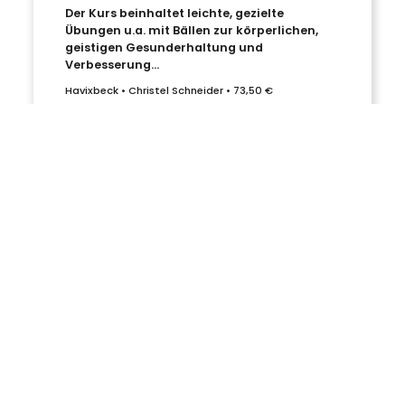
Der Kurs beinhaltet leichte, gezielte
Übungen u.a. mit Bällen zur körperlichen,
geistigen Gesunderhaltung und
Verbesserung...
Havixbeck • Christel Schneider • 73,50 €
mehr erfahren
09:30 - 10:15 Uhr
Mo
11.01.2027
•
12 freie Plätze
Fit und beweglich bleiben
In diesem Kurs trainierst Du gezielt die
Beweglichkeit, stärkst den